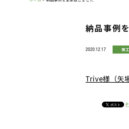
納品事例
2020.12.17
施
Trive様（
P